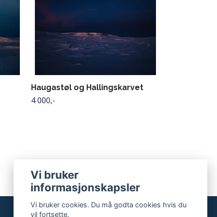
Haugastøl og
4 000,-
Haugastøl og Hallingskarvet
4 000,-
Vi bruker
informasjonskapsler
Vi bruker cookies. Du må godta cookies hvis du
vil fortsette.