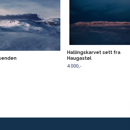
Hallingskarvet sett fra
senden
Haugastøl
4 000,-