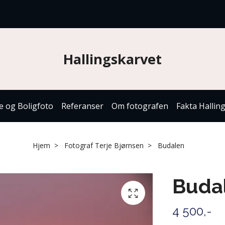
Hallingskarvet
e og Boligfoto
Referanser
Om fotografen
Fakta Hallin
Hjem
Fotograf Terje Bjørnsen
Budalen
Buda
4 500,-