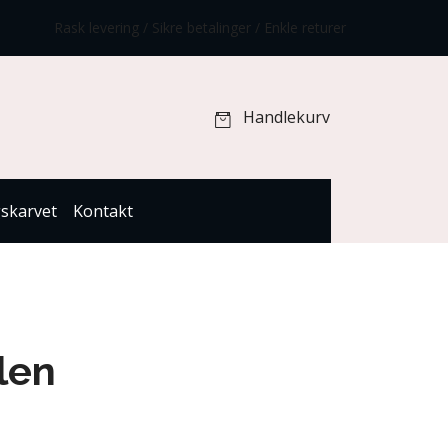
Rask levering / Sikre betalinger / Enkle returer
Handlekurv
gskarvet
Kontakt
len