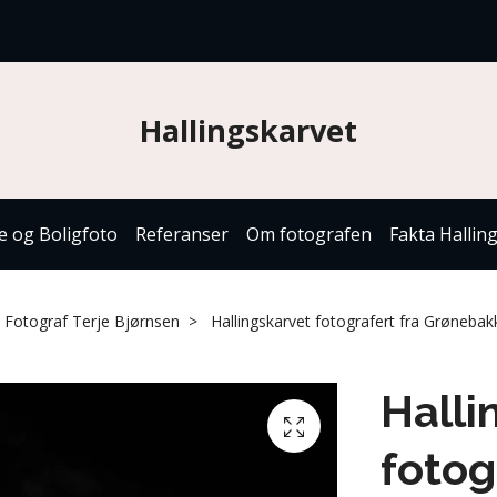
Hallingskarvet
e og Boligfoto
Referanser
Om fotografen
Fakta Hallin
Fotograf Terje Bjørnsen
Hallingskarvet fotografert fra Grønebak
Halli
fotog