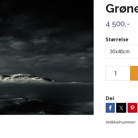
Grøn
4 500,-
Størrelse
30x40cm
Del
Artikkelnummer: