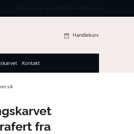
Rask levering / Sikre betalinger / Enkle returer
Handlekurv
gskarvet
Kontakt
ken s/k
ngskarvet
rafert fra