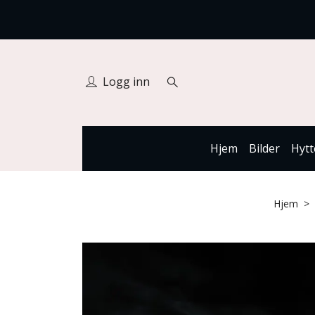
Logg inn
Hjem
Bilder
Hytt
Hjem