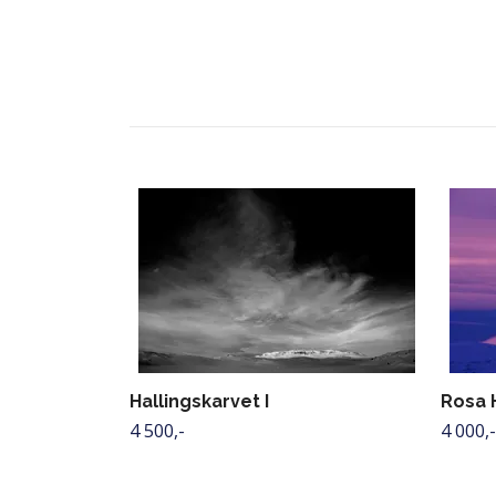
Hallingskarvet I
Rosa 
4 500,-
4 000,-