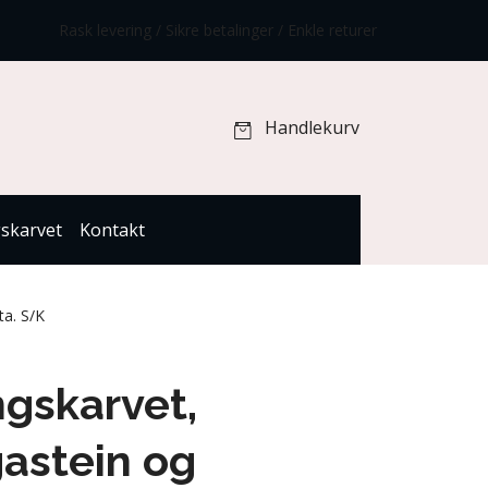
Rask levering / Sikre betalinger / Enkle returer
Handlekurv
gskarvet
Kontakt
ta. S/K
ngskarvet,
astein og