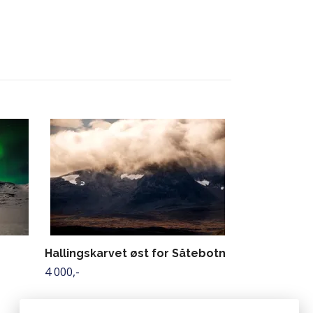
Hallingskar
stjernehimm
4 500,-
Hallingskarvet øst for Såtebotn
4 000,-