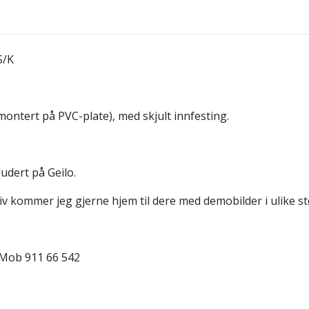
S/K
montert på PVC-plate), med skjult innfesting.
udert på Geilo.
iv kommer jeg gjerne hjem til dere med demobilder i ulike st
 Mob 911 66 542