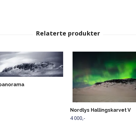
 panorama
Nordlys Hallingskarvet V
4 000,-