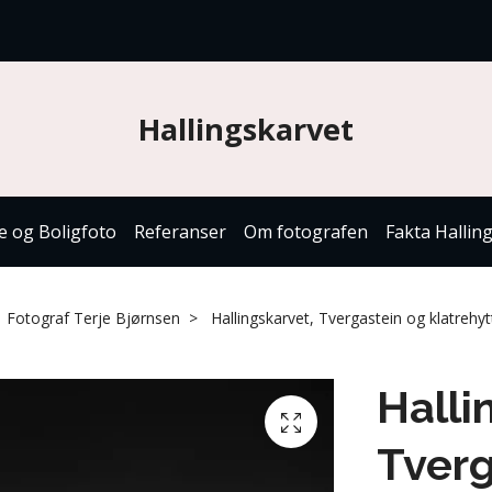
Hallingskarvet
e og Boligfoto
Referanser
Om fotografen
Fakta Hallin
Fotograf Terje Bjørnsen
Hallingskarvet, Tvergastein og klatrehyt
Halli
Tverg