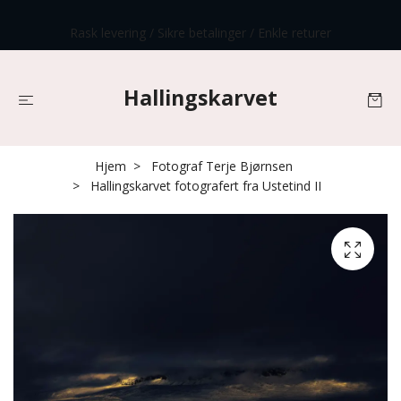
Rask levering / Sikre betalinger / Enkle returer
Hallingskarvet
Hjem
Fotograf Terje Bjørnsen
Hallingskarvet fotografert fra Ustetind II