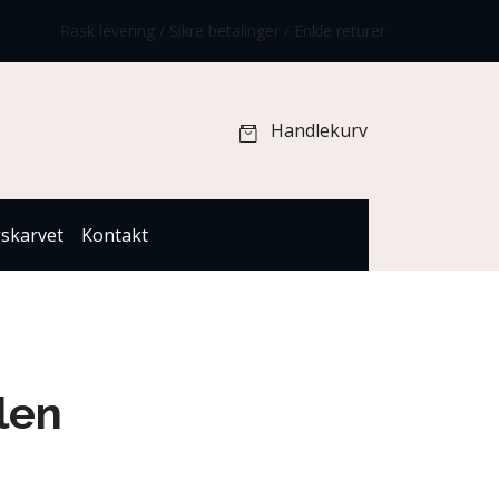
Rask levering / Sikre betalinger / Enkle returer
Handlekurv
gskarvet
Kontakt
len