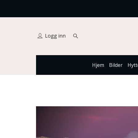
Logg inn
Hjem
Bilder
Hytt