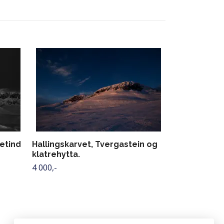
Hallingskarv
Grønebakke
4 500,-
tetind
Hallingskarvet, Tvergastein og
klatrehytta.
4 000,-