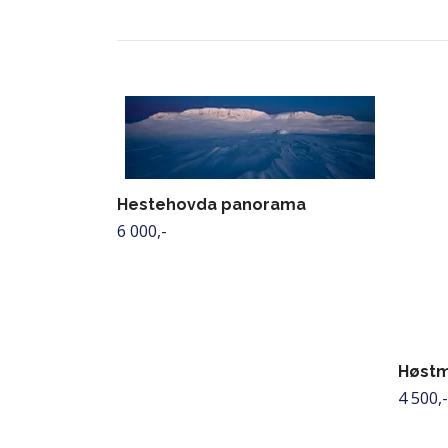
Hestehovda panorama
6 000,-
Høstm
4 500,-