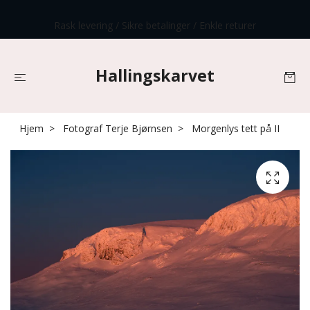
Rask levering / Sikre betalinger / Enkle returer
Hallingskarvet
Hjem
Fotograf Terje Bjørnsen
Morgenlys tett på II